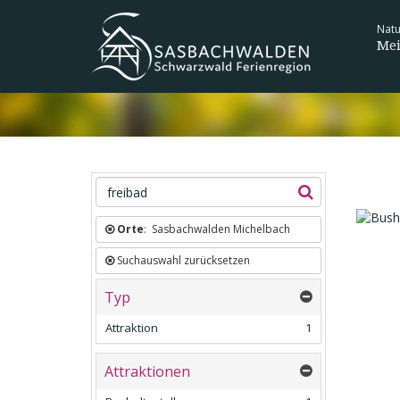
Nat
Mei
Orte
: Sasbachwalden Michelbach
Natio
Eine S
Suchauswahl zurücksetzen
Typ
Attraktion
1
Attraktionen