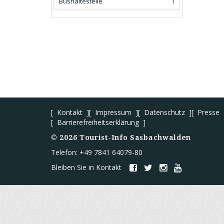
Bushaltestelle
1
Kontakt
Impressum
Datenschutz
Presse
Barrierefreiheitserklärung
©
2026
Tourist-Info Sasbachwalden
Telefon: +49 7841 64079-80
Bleiben Sie in Kontakt