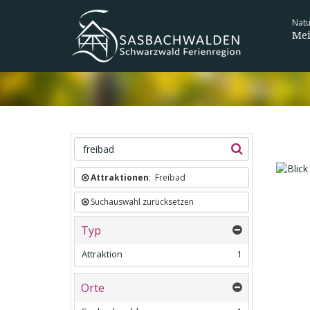
Nat
Mei
Attraktionen
: Freibad
Natio
Eine S
Suchauswahl zurücksetzen
Typ
Attraktion
1
Orte