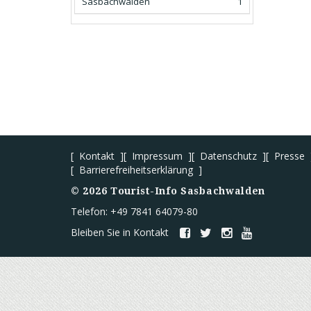
Sasbachwalden
1
Kontakt
Impressum
Datenschutz
Presse
Barrierefreiheitserklärung
©
2026
Tourist-Info Sasbachwalden
Telefon: +49 7841 64079-80
Bleiben Sie in Kontakt