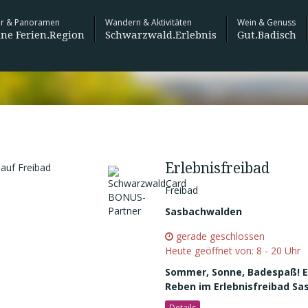
ur & Panoramen
Wandern & Aktivitäten
Wein & Genuss
ne Ferien.Region
Schwarzwald.Erlebnis
Gut.Badisch
Unsere schönsten
Schaeffler
Sas
Aussichtspunkte
Sasbachwa
Lau
Genießerpfad - Alde Gott
Panoramarunde (Premiumweg)
Weindorf mit Schwarzwaldflair
Erlebnisfre
Sas
Streckentour |
mittel
Neuigkeiten aus der Ferienregion
360° Wande
9,95 km
4:30 h
414 m
429 m
Nat
Panoramar
No
Unsere Sc
Erlebnisfreibad
Nat
Informationen zu
nalparkregion Schwarzwald
Jumping
Freibad
pur wilder.
- Das kulinarische 
zum Jahresende 2021
Sasbachwalden
gerade geschlossen
Heute geöffnet von:
8 - 20 Uhr
Sommer, Sonne, Badespaß!
Reben im Erlebnisfreibad S
Details