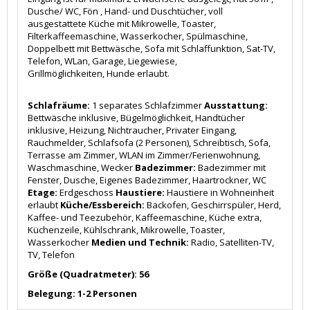
Dusche/ WC, Fön , Hand- und Duschtücher, voll
ausgestattete Küche mit Mikrowelle, Toaster,
Filterkaffeemaschine, Wasserkocher, Spülmaschine,
Doppelbett mit Bettwäsche, Sofa mit Schlaffunktion, Sat-TV,
Telefon, WLan, Garage, Liegewiese,
Grillmöglichkeiten, Hunde erlaubt.
Schlafräume:
1 separates Schlafzimmer
Ausstattung:
Bettwäsche inklusive, Bügelmöglichkeit, Handtücher
inklusive, Heizung, Nichtraucher, Privater Eingang,
Rauchmelder, Schlafsofa (2 Personen), Schreibtisch, Sofa,
Terrasse am Zimmer, WLAN im Zimmer/Ferienwohnung,
Waschmaschine, Wecker
Badezimmer:
Badezimmer mit
Fenster, Dusche, Eigenes Badezimmer, Haartrockner, WC
Etage:
Erdgeschoss
Haustiere:
Haustiere in Wohneinheit
erlaubt
Küche/Essbereich:
Backofen, Geschirrspüler, Herd,
Kaffee- und Teezubehör, Kaffeemaschine, Küche extra,
Küchenzeile, Kühlschrank, Mikrowelle, Toaster,
Wasserkocher
Medien und Technik:
Radio, Satelliten-TV,
TV, Telefon
Größe (Quadratmeter): 56
Belegung: 1-2 Personen