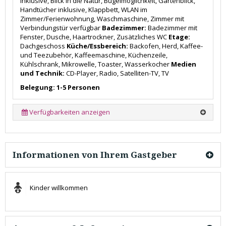
inklusive, Blick in die Natur, Bügelmöglichkeit, Gartenblick,
Handtücher inklusive, Klappbett, WLAN im
Zimmer/Ferienwohnung, Waschmaschine, Zimmer mit
Verbindungstür verfügbar
Badezimmer:
Badezimmer mit
Fenster, Dusche, Haartrockner, Zusätzliches WC
Etage:
Dachgeschoss
Küche/Essbereich:
Backofen, Herd, Kaffee-
und Teezubehör, Kaffeemaschine, Küchenzeile,
Kühlschrank, Mikrowelle, Toaster, Wasserkocher
Medien
und Technik:
CD-Player, Radio, Satelliten-TV, TV
Belegung: 1-5 Personen
Verfügbarkeiten anzeigen
Informationen von Ihrem Gastgeber
Kinder willkommen