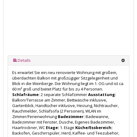
Details
Es erwartet Sie ein neu renovierte Wohnung mit großem,
überdachten Balkon mit großzügiger Sitzgelegenheit und
Blick in die Weinberge. Die Wohnung liegt im 1. OG und ist ca.
60 m² groß und bietet Platz für bis zu 4 Personen.
Schlafräume:
2 separate Schlafzimmer
Ausstattung:
Balkon/Terrasse am Zimmer, Bettwäsche inklusive,
Gartenblick, Handtücher inklusive, Heizung, Nichtraucher,
Rauchmelder, Schlafsofa (2 Personen), WLAN im
Zimmer/Ferienwohnung
Badezimmer:
Badewanne,
Badezimmer mit Fenster, Dusche, Eigenes Badezimmer,
Haartrockner, WC
Etage:
1. Etage
Küche/Essbereich:
Backofen, Geschirrspüler, Herd, Kaffee- und Teezubehör,