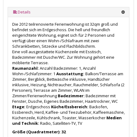
Details
Die 2012 teilrenovierte Ferienwohnung ist 32qm groß und
befindet sich im Erdgeschoss. Die hell und freundlich
eingerichtete Wohnung, eignet sich für 2 Personen und
verfügt über einen Wohn-/Schlafraum mit zwei
Schrankbetten, Sitzecke und Flachbildschirm.
Eine voll ausgestattete Küchenzeile mit Esstisch,
Badezimmer mit Dusche/WC. Zur Wohnung gehört eine
möblierte Terrasse.
Raumanzahl:
Anzahl Badezimmer: 1, Anzahl
Wohn-/Schlafzimmer: 1
Ausstattung:
Balkon/Terrasse am
Zimmer, Bergblick, Bettwäsche inklusive, Handtücher
inklusive, Heizung, Nichtraucher, Rauchmelder, Schlafsofa (2
Personen), Terrasse am Zimmer, WLAN im
Zimmer/Ferienwohnung
Badezimmer:
Badezimmer mit
Fenster, Dusche, Eigenes Badezimmer, Haartrockner, WC
Etage:
Erdgeschoss
Küche/Essbereich:
Backofen,
Essbereich, Herd, Kaffee- und Teezubehör, Kaffeemaschine,
Küchenzeile, Kühlschrank, Toaster, Wasserkocher
Medien
und Technik:
Radio, Satelliten-TV, TV
Größe (Quadratmeter): 32