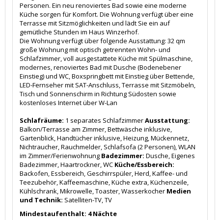
Personen. Ein neu renoviertes Bad sowie eine moderne
Küche sorgen für Komfort. Die Wohnung verfügt über eine
Terrasse mit Sitzmöglichkeiten und lädt Sie ein auf
gemütliche Stunden im Haus Winzerhof.
Die Wohnung verfügt über folgende Ausstattung: 32 qm
große Wohnung mit optisch getrennten Wohn- und
Schlafzimmer, voll ausgestattete Küche mit Spülmaschine,
modernes, renoviertes Bad mit Dusche (Bodenebener
Einstieg) und WC, Boxspringbett mit Einstieg über Bettende,
LED-Fernseher mit SAT-Anschluss, Terrasse mit Sitzmöbeln,
Tisch und Sonnenschirm in Richtung Südosten sowie
kostenloses Internet über W-Lan
Schlafräume:
1 separates Schlafzimmer
Ausstattung:
Balkon/Terrasse am Zimmer, Bettwäsche inklusive,
Gartenblick, Handtücher inklusive, Heizung, Mückennetz,
Nichtraucher, Rauchmelder, Schlafsofa (2 Personen), WLAN
im Zimmer/Ferienwohnung
Badezimmer:
Dusche, Eigenes
Badezimmer, Haartrockner, WC
Küche/Essbereich:
Backofen, Essbereich, Geschirrspüler, Herd, Kaffee- und
Teezubehör, Kaffeemaschine, Küche extra, Küchenzeile,
Kühlschrank, Mikrowelle, Toaster, Wasserkocher
Medien
und Technik:
Satelliten-TV, TV
Mindestaufenthalt: 4 Nächte