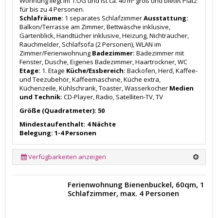
Wohnung liegt im 1.OG und ist ca. 40 m² groß und bietet Platz
für bis zu 4 Personen.
Schlafräume:
1 separates Schlafzimmer
Ausstattung:
Balkon/Terrasse am Zimmer, Bettwäsche inklusive,
Gartenblick, Handtücher inklusive, Heizung, Nichtraucher,
Rauchmelder, Schlafsofa (2 Personen), WLAN im
Zimmer/Ferienwohnung
Badezimmer:
Badezimmer mit
Fenster, Dusche, Eigenes Badezimmer, Haartrockner, WC
Etage:
1. Etage
Küche/Essbereich:
Backofen, Herd, Kaffee-
und Teezubehör, Kaffeemaschine, Küche extra,
Küchenzeile, Kühlschrank, Toaster, Wasserkocher
Medien
und Technik:
CD-Player, Radio, Satelliten-TV, TV
Größe (Quadratmeter): 50
Mindestaufenthalt: 4 Nächte
Belegung: 1-4 Personen
Verfügbarkeiten anzeigen
Ferienwohnung Bienenbuckel, 60qm, 1
Schlafzimmer, max. 4 Personen