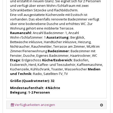
und erstahlt in neuem Glanz. Sie eignet sich für 2 Personen
und verfügt über einen Wohn-/Schlafraum mit zwei
Schrankbetten Sitzecke und Flachbildschirm.
Eine voll ausgestattete Küchenzeile mit Esstisch ist
vorhanden. Das ebenfalls renovierte Badezimmer verfügt
über eine bodenebene Dusche und erhöhtes WC. Zur
Wohnung gehört eine möblierte Terrasse.
Raumanzahl:
Anzahl Badezimmer: 1, Anzahl
Wohn-/Schlafzimmer: 1
Ausstattung:
Bergblick,
Bettwäsche inklusive, Handtücher inklusive, Heizung,
Nichtraucher, Rauchmelder, Terrasse am Zimmer, WLAN im
Zimmer/Ferienwohnung
Badezimmer:
Badezimmer mit
Fenster, Dusche, Eigenes Badezimmer, Haartrockner, WC
Etage:
Erdgeschoss
Küche/Essbereich:
Backofen,
Essbereich, Herd, Kaffee- und Teezubehör, Kaffeemaschine,
Küchenzeile, Kühlschrank, Toaster, Wasserkocher
Medien
und Technik:
Radio, Satelliten-TV, TV
Größe (Quadratmeter): 32
Mindestaufenthalt: 4 Nächte
Belegung: 1-2 Personen
Verfügbarkeiten anzeigen