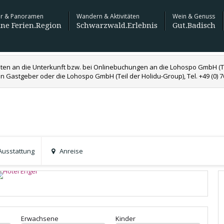
ur & Panoramen
Wandern & Aktivitäten
Wein & Genuss
ne Ferien.Region
Schwarzwald.Erlebnis
Gut.Badisch
Unsere schönsten
Schaeffler
Sas
Aussichtspunkte
Sasbachwa
ten an die Unterkunft bzw. bei Onlinebuchungen an die Lohospo GmbH (Teil
Lau
Genießerpfad - Alde Gott
en Gastgeber oder die Lohospo GmbH (Teil der Holidu-Group), Tel. +49 (0) 
Panoramarunde (Premiumweg)
Weindorf mit Schwarzwaldflair
Erlebnisfre
Sas
Streckentour |
mittel
Neuigkeiten aus der Ferienregion
360° Wande
9,95 km
4:30 h
414 m
429 m
Nat
Panoramar
No
Unsere Sc
Nat
Informationen zu
nalparkregion Schwarzwald
Jumping
pur wilder.
- Das kulinarische 
zum Jahresende 2021
usstattung
Anreise
+9
Erwachsene
Kinder