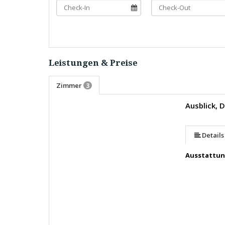
Leistungen & Preise
Zimmer
3
Ausblick, 
mehr (7 ) »
mehr (7 ) »
mehr (7 ) »
Details
Ausstattu