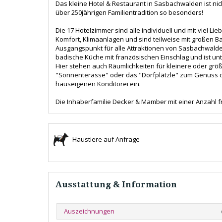
Das kleine Hotel & Restaurant in Sasbachwalden ist ni
über 250jährigen Familientradition so besonders!
Die 17 Hotelzimmer sind alle individuell und mit viel L
Komfort, Klimaanlagen und sind teilweise mit großen Ba
Ausgangspunkt für alle Attraktionen von Sasbachwald
badische Küche mit französischen Einschlag und ist u
Hier stehen auch Räumlichkeiten für kleinere oder größ
"Sonnenterasse" oder das "Dorfplätzle" zum Genuss d
hauseigenen Konditorei ein.
Die Inhaberfamilie Decker & Mamber mit einer Anzahl fr
Haustiere auf Anfrage
Ausstattung & Information
Auszeichnungen