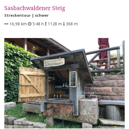
Sasbachwaldener Steig
Streckentour |
schwer
16,98 km
5:48 h
1128 m
368 m