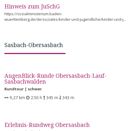
Hinweis zum JuSchG
https://sozialministerium.baden-
wuerttemberg.de/de/soziales/kinder-und-jugendliche/kinder-und-j...
Sasbach-Obersasbach
AugenBlick-Runde Obersasbach-Lauf-
Sasbachwalden
Rundtour |
schwer
9,27 km
2:50 h
345 m
343 m
Erlebnis-Rundweg Obersasbach