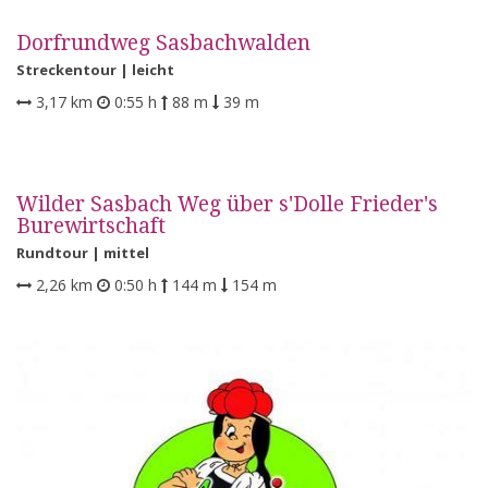
Dorfrundweg Sasbachwalden
Streckentour |
leicht
3,17 km
0:55 h
88 m
39 m
Wilder Sasbach Weg über s'Dolle Frieder's
Burewirtschaft
Rundtour |
mittel
2,26 km
0:50 h
144 m
154 m