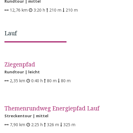
Rundtour |
mittel
12,76 km
3:20 h
210 m
210 m
Lauf
Ziegenpfad
Rundtour |
leicht
2,35 km
0:40 h
80 m
80 m
Themenrundweg Energiepfad Lauf
Streckentour |
mittel
7,90 km
2:25 h
326 m
325 m