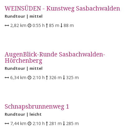
WEINSÜDEN - Kunstweg Sasbachwalden
Rundtour |
mittel
2,82 km
0:55 h
85 m
88 m
AugenBlick-Runde Sasbachwalden-
Hörchenberg
Rundtour |
mittel
6,34 km
2:10 h
326 m
325 m
Schnapsbrunnenweg 1
Rundtour |
leicht
7,44 km
2:10 h
281 m
285 m